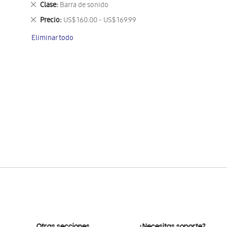
Eliminar
Clase
Barra de sonido
este
Eliminar
Precio
US$ 160.00 - US$ 169.99
artículo
este
Eliminar todo
artículo
Otras secciones
¿Necesitas soporte?