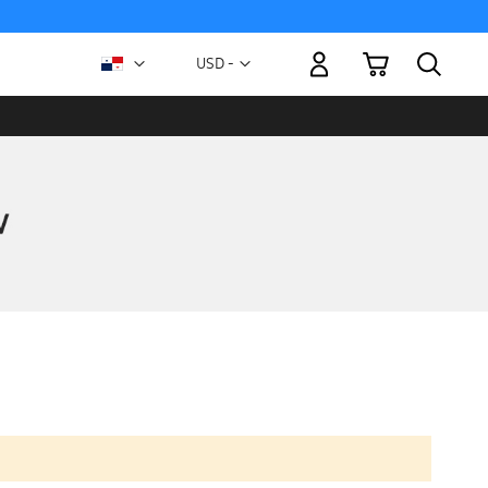
Mi carrito
Moneda
USD -
dólar
estadounidense