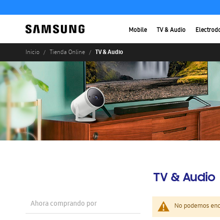
Mobile
TV & Audio
Electrod
TV & Audio
Inicio
Tienda Online
TV & Audio
Ahora comprando por
No podemos enco