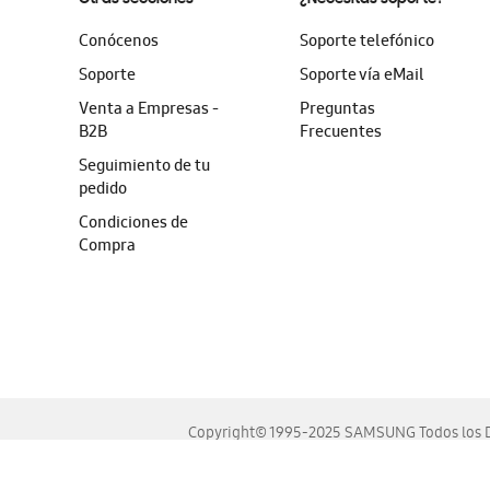
Conócenos
Soporte telefónico
Soporte
Soporte vía eMail
Venta a Empresas -
Preguntas
B2B
Frecuentes
Seguimiento de tu
pedido
Condiciones de
Compra
Copyright© 1995-2025 SAMSUNG Todos los D
Este sitio se ve mejor en las últimas versiones de Chrome