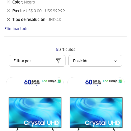
Eliminar
Color
Negro
artículo
este
Eliminar
Precio
US$ 0.00 - US$ 999.99
artículo
este
Eliminar
Tipo de resolución
UHD 4K
artículo
este
Eliminar todo
artículo
8
artículos
Filtrar por