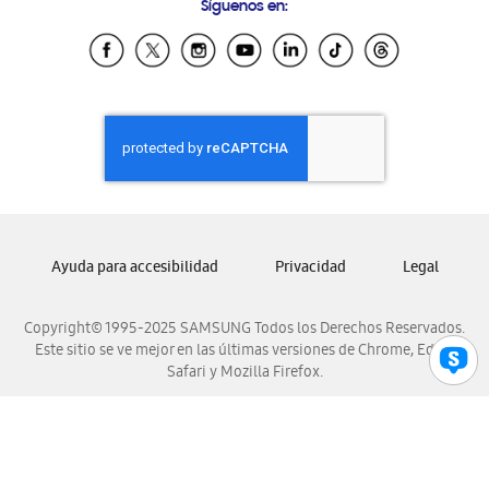
Síguenos en:
Samsung Ecuador
Samsung El Salvador
Samsung Guatemala
Samsung Honduras
Samsung Nicaragua
Samsung Panamá
Samsung República Dominicana
Samsung Venezuela
Ayuda para accesibilidad
Privacidad
Legal
Copyright© 1995-2025 SAMSUNG Todos los Derechos Reservados.
Este sitio se ve mejor en las últimas versiones de Chrome, Edge,
Safari y Mozilla Firefox.