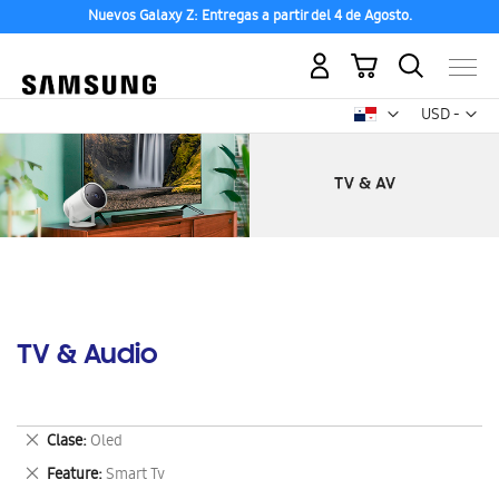
Nuevos Galaxy Z: Entregas a partir del 4 de Agosto.
Mi carrito
Mon
USD -
dólar
estadounid
TV & Audio
Eliminar
Clase
Oled
este
Eliminar
Feature
Smart Tv
artículo
este