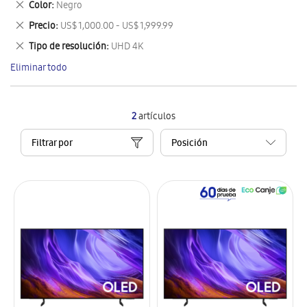
Eliminar
Color
Negro
artículo
este
Eliminar
Precio
US$ 1,000.00 - US$ 1,999.99
artículo
este
Eliminar
Tipo de resolución
UHD 4K
artículo
este
Eliminar todo
artículo
2
artículos
Filtrar por