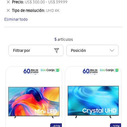
Eliminar
Precio
US$ 300.00 - US$ 399.99
artículo
este
Eliminar
Tipo de resolución
UHD 4K
artículo
este
Eliminar todo
artículo
5
artículos
Filtrar por
-40%
-32%