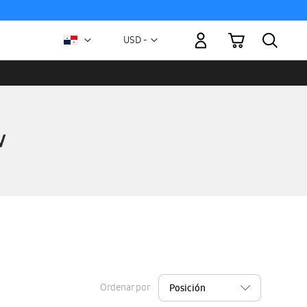
Mi carrito
Moneda
USD -
dólar
estadounidense
Ordenar por