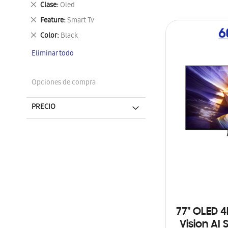
Eliminar
Clase
Oled
este
Eliminar
Feature
Smart Tv
artículo
este
Eliminar
Color
Black
artículo
este
Eliminar todo
artículo
Opciones de compra
PRECIO
77" OLED 
Vision AI