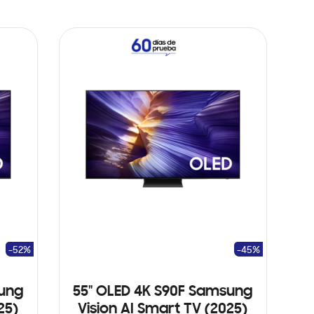
-52%
-45%
sung
55" OLED 4K S90F Samsung
25)
Vision AI Smart TV (2025)