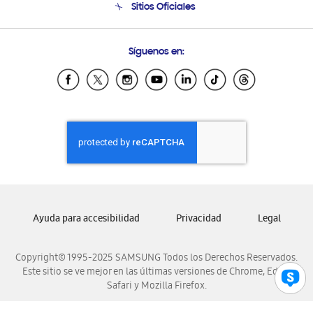
Sitios Oficiales
Seguimiento de tu pedido
Soporte vía eMail
Condiciones de Compra
Preguntas Frecuentes
Samsung Costa Rica
Síguenos en:
Samsung Ecuador
Samsung El Salvador
Samsung Guatemala
Samsung Honduras
Samsung Nicaragua
Samsung Panamá
Samsung República Dominicana
Samsung Venezuela
Ayuda para accesibilidad
Privacidad
Legal
Copyright© 1995-2025 SAMSUNG Todos los Derechos Reservados.
Este sitio se ve mejor en las últimas versiones de Chrome, Edge,
Safari y Mozilla Firefox.