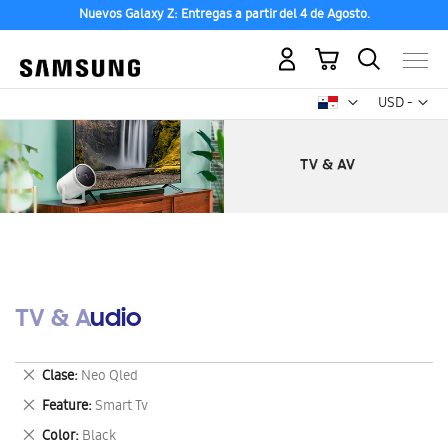
Nuevos Galaxy Z: Entregas a partir del 4 de Agosto.
Mi carrito
Mon
USD -
dólar
estadounid
TV & Audio
Eliminar
Clase
Neo Qled
este
Eliminar
Feature
Smart Tv
artículo
este
Eliminar
Color
Black
artículo