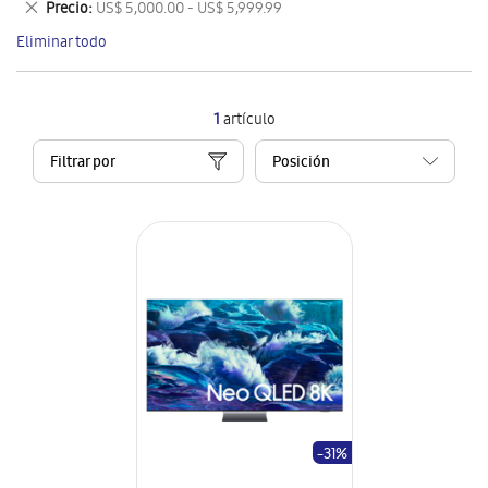
Eliminar
Precio
US$ 5,000.00 - US$ 5,999.99
artículo
este
Eliminar todo
artículo
1
artículo
Filtrar por
-31%