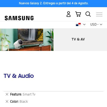
Nuevos Galaxy Z: Entregas a partir del 4 de Agosto.
Mi carrito
Mon
USD -
dólar
estadounid
TV & Audio
Eliminar
Feature
Smart Tv
este
Eliminar
Color
Black
artículo
este