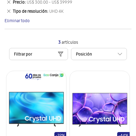
Eliminar
Precio
US$ 300.00 - US$ 399.99
artículo
este
Eliminar
Tipo de resolución
UHD 4K
artículo
este
Eliminar todo
artículo
3
artículos
Filtrar por
-32%
-44%