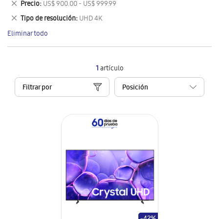
Eliminar
Precio
US$ 900.00 - US$ 999.99
artículo
este
Eliminar
Tipo de resolución
UHD 4K
artículo
este
Eliminar todo
artículo
1
artículo
Filtrar por
-42%