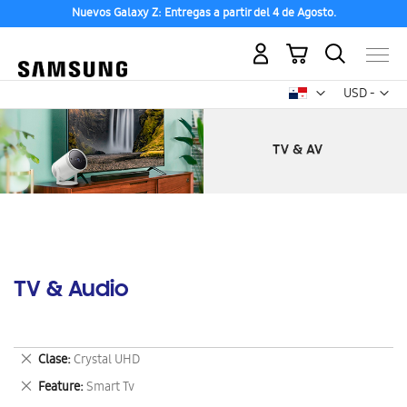
Nuevos Galaxy Z: Entregas a partir del 4 de Agosto.
Mi carrito
Mon
USD -
dólar
estadounid
TV & Audio
Eliminar
Clase
Crystal UHD
este
Eliminar
Feature
Smart Tv
artículo
este