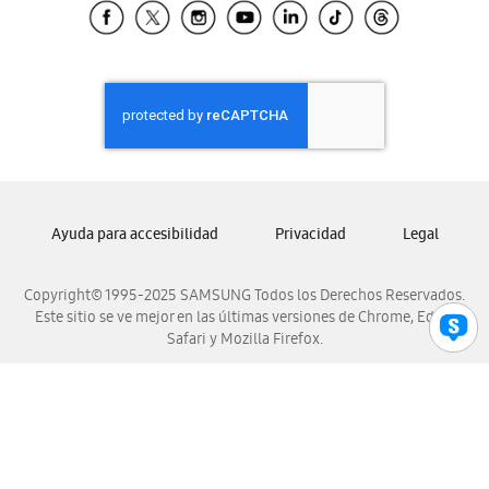
Samsung El Salvador
Samsung Guatemala
Samsung Honduras
Samsung Nicaragua
Samsung Panamá
Samsung República Dominicana
Samsung Venezuela
Ayuda para accesibilidad
Privacidad
Legal
Copyright© 1995-2025 SAMSUNG Todos los Derechos Reservados.
Este sitio se ve mejor en las últimas versiones de Chrome, Edge,
Safari y Mozilla Firefox.