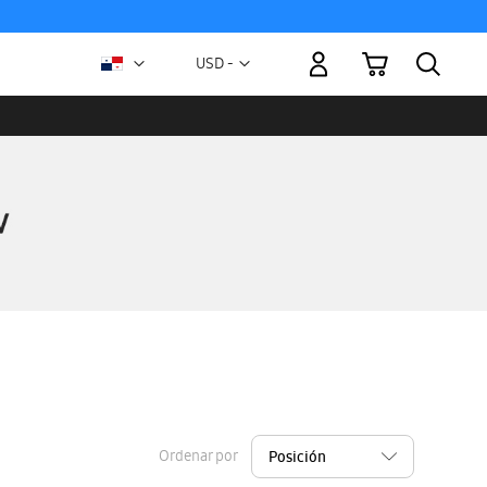
Mi carrito
Moneda
USD -
dólar
estadounidense
Ordenar por