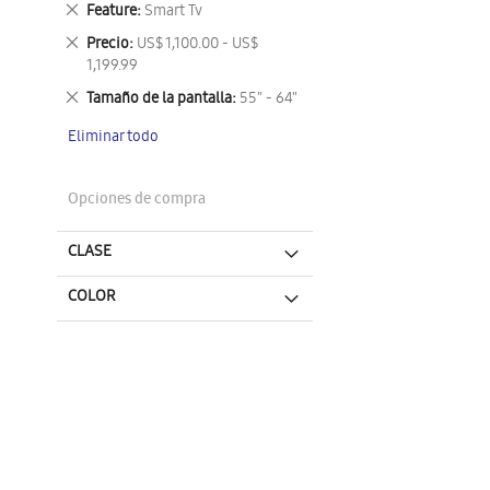
Eliminar
Feature
Smart Tv
este
Eliminar
Precio
US$ 1,100.00 - US$
artículo
este
1,199.99
artículo
Eliminar
Tamaño de la pantalla
55" - 64"
este
Eliminar todo
artículo
Opciones de compra
CLASE
COLOR