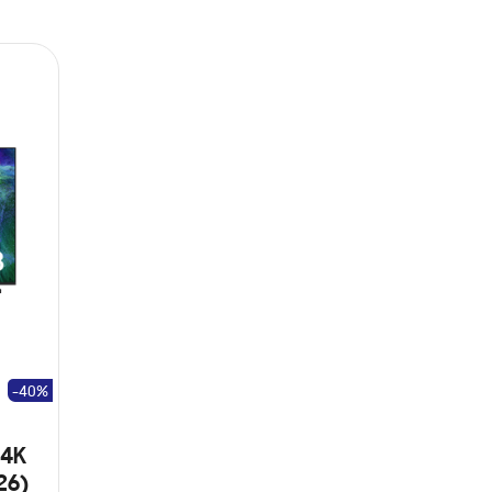
-40%
 4K
26)