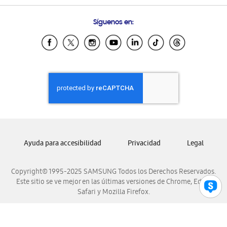
Condiciones de Compra
Preguntas Frecuentes
Samsung Costa Rica
Síguenos en:
Samsung Ecuador
Samsung El Salvador
Samsung Guatemala
Samsung Honduras
Samsung Nicaragua
Samsung Panamá
Samsung República Dominicana
Samsung Venezuela
Ayuda para accesibilidad
Privacidad
Legal
Copyright© 1995-2025 SAMSUNG Todos los Derechos Reservados.
Este sitio se ve mejor en las últimas versiones de Chrome, Edge,
Safari y Mozilla Firefox.