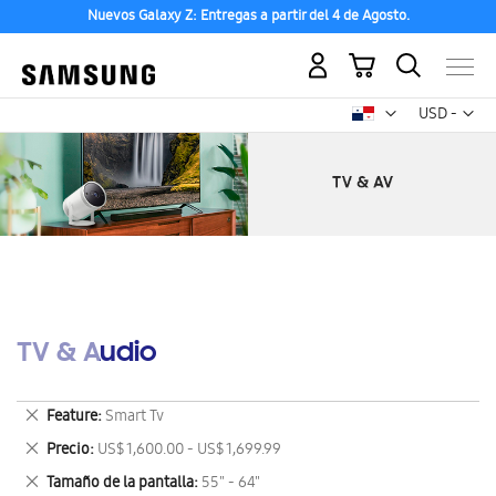
Nuevos Galaxy Z: Entregas a partir del 4 de Agosto.
Mi carrito
Mon
USD -
dólar
estadounid
TV & Audio
Eliminar
Feature
Smart Tv
este
Eliminar
Precio
US$ 1,600.00 - US$ 1,699.99
artículo
este
Eliminar
Tamaño de la pantalla
55" - 64"
artículo