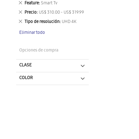
Eliminar
Feature
Smart Tv
este
Eliminar
Precio
US$ 310.00 - US$ 319.99
artículo
este
Eliminar
Tipo de resolución
UHD 4K
artículo
este
Eliminar todo
artículo
Opciones de compra
CLASE
COLOR