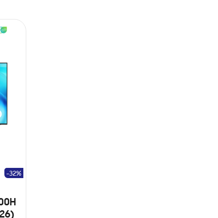
-32%
000H
26)