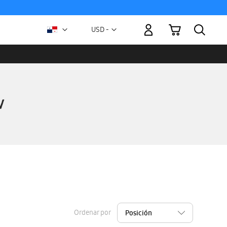
Mi carrito
Moneda
USD -
dólar
estadounidense
Ordenar por