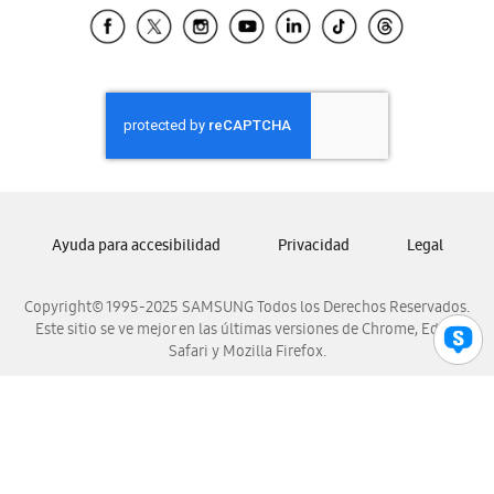
Samsung El Salvador
Samsung Guatemala
Samsung Honduras
Samsung Nicaragua
Samsung Panamá
Samsung República Dominicana
Samsung Venezuela
Ayuda para accesibilidad
Privacidad
Legal
Copyright© 1995-2025 SAMSUNG Todos los Derechos Reservados.
Este sitio se ve mejor en las últimas versiones de Chrome, Edge,
Safari y Mozilla Firefox.