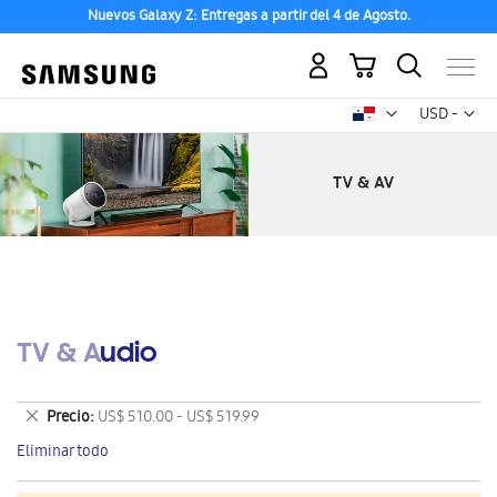
Nuevos Galaxy Z: Entregas a partir del 4 de Agosto.
Mi carrito
Mon
USD -
dólar
estadounid
TV & Audio
Eliminar
Precio
US$ 510.00 - US$ 519.99
este
Eliminar todo
artículo