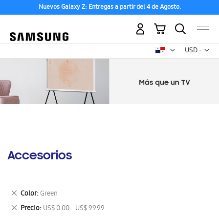
Nuevos Galaxy Z: Entregas a partir del 4 de Agosto.
Mi carrito
Mon
USD -
dólar
estadounid
Accesorios
Eliminar
Color
Green
este
Eliminar
Precio
US$ 0.00 - US$ 99.99
artículo
este