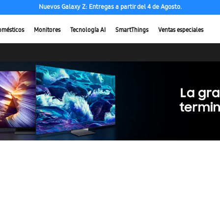
Nuevos Galaxy Z: Entregas a partir del 4 de Agosto.
omésticos
Monitores
Tecnología AI
SmartThings
Ventas especiales