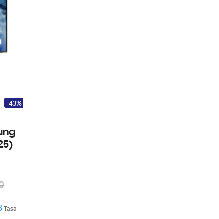
-43%
ung
25)
0
8
Tasa