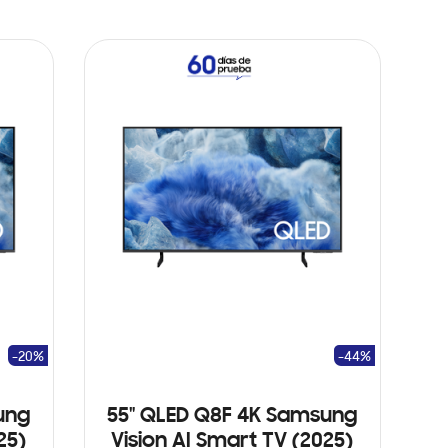
-20%
-44%
ung
55" QLED Q8F 4K Samsung
25)
Vision AI Smart TV (2025)