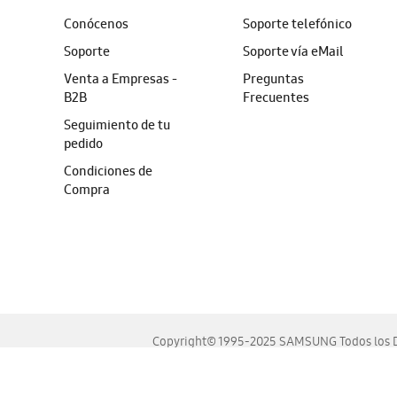
Conócenos
Soporte telefónico
Soporte
Soporte vía eMail
Venta a Empresas -
Preguntas
B2B
Frecuentes
Seguimiento de tu
pedido
Condiciones de
Compra
Copyright© 1995-2025 SAMSUNG Todos los D
Este sitio se ve mejor en las últimas versiones de Chrome