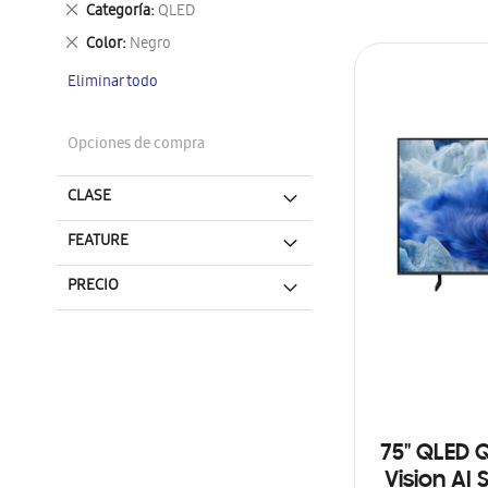
Eliminar
Categoría
QLED
este
Eliminar
Color
Negro
artículo
este
Eliminar todo
artículo
Opciones de compra
CLASE
FEATURE
PRECIO
75" QLED 
Vision AI