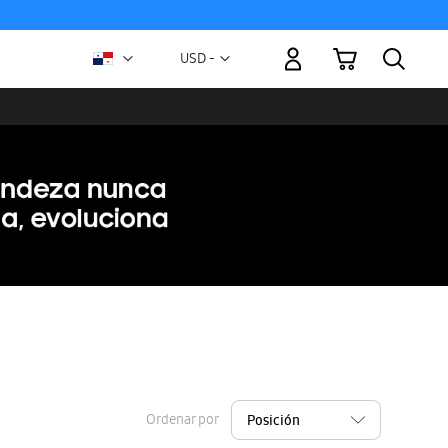
Mi carrito
Moneda
USD -
dólar
estadounidense
Ordenar por