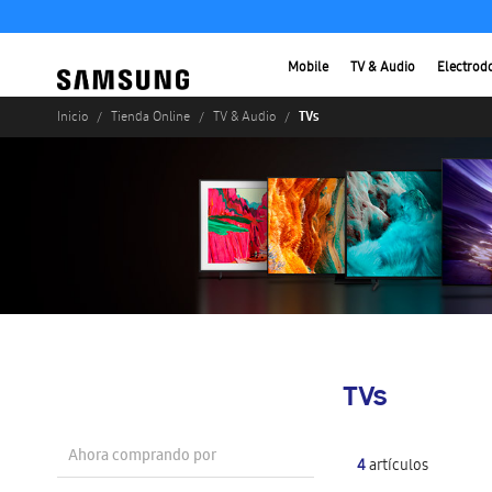
Mobile
TV & Audio
Electrod
TVs
Inicio
Tienda Online
TV & Audio
TVs
Ahora comprando por
4
artículos