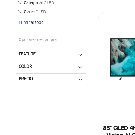
Eliminar
Categoría
QLED
este
Eliminar
Clase
QLED
artículo
este
Eliminar todo
artículo
Opciones de compra
FEATURE
COLOR
PRECIO
85" QLED 