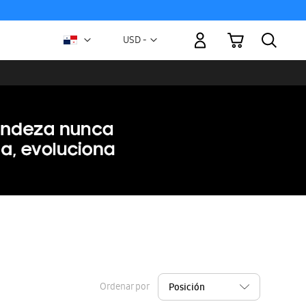
Mi carrito
Moneda
USD -
dólar
estadounidense
Ordenar por