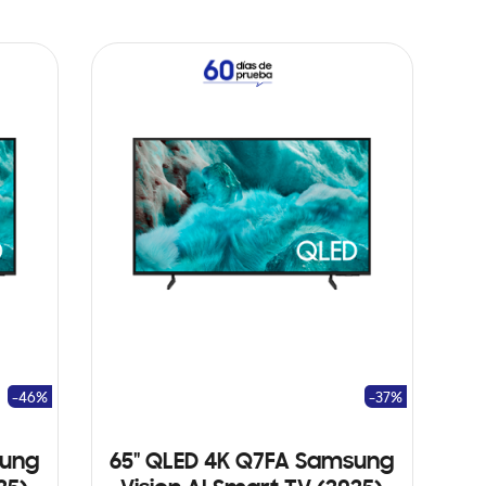
-46%
-37%
sung
65" QLED 4K Q7FA Samsung