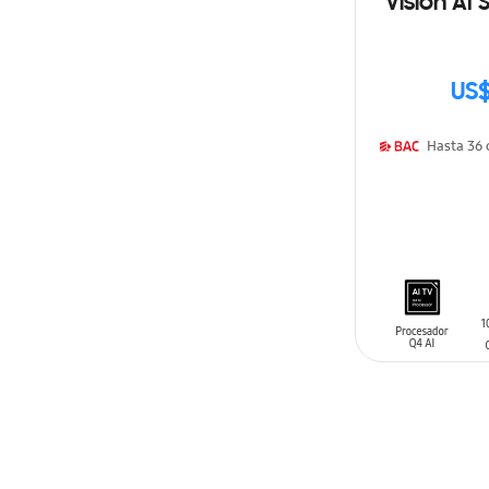
Vision AI
US$
AÑADIR AL C