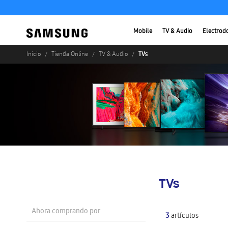
Mobile
TV & Audio
Electrod
TVs
Inicio
Tienda Online
TV & Audio
TVs
Ahora comprando por
3
artículos