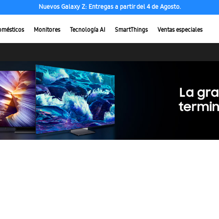
Nuevos Galaxy Z: Entregas a partir del 4 de Agosto.
omésticos
Monitores
Tecnología AI
SmartThings
Ventas especiales