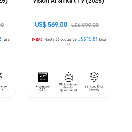
25)
Vision AI Smart TV (2025)
US$ 569.00
00
US$ 899.00
2
US$ 15.81
Tasa
Hasta 36 cuotas de
Tasa
0%
AÑADIR AL CARRITO