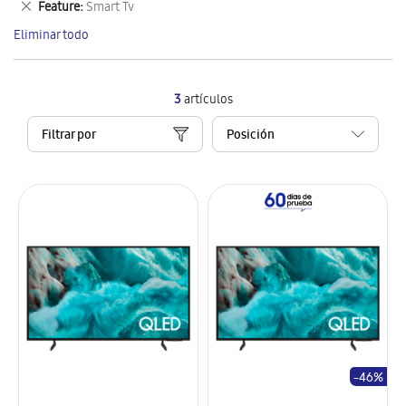
Eliminar
Feature
Smart Tv
artículo
este
Eliminar todo
artículo
3
artículos
Filtrar por
-46%