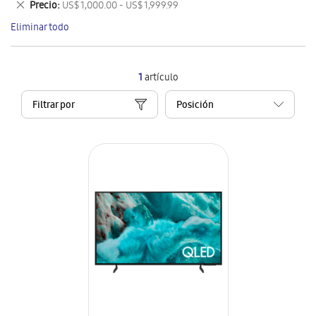
Eliminar
Precio
US$ 1,000.00 - US$ 1,999.99
artículo
este
Eliminar todo
artículo
1
artículo
Filtrar por