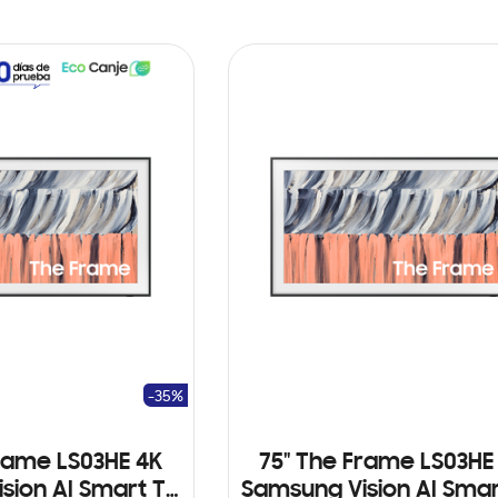
-35%
rame LS03HE 4K
75" The Frame LS03HE
sion AI Smart TV
Samsung Vision AI Smar