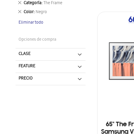
Eliminar
Categoría
The Frame
este
Eliminar
Color
Negro
artículo
este
Eliminar todo
artículo
Opciones de compra
CLASE
FEATURE
PRECIO
65" The F
Samsung Vi