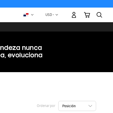
Mi carrito
Moneda
USD -
dólar
estadounidense
Ordenar por