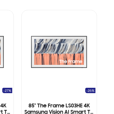
-27%
-26%
 4K
85" The Frame LS03HE 4K
t TV
Samsung Vision AI Smart TV