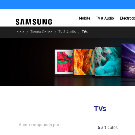
Mobile
TV & Audio
Electrod
TVs
Inicio
Tienda Online
TV & Audio
TVs
Ahora comprando por
5
artículos