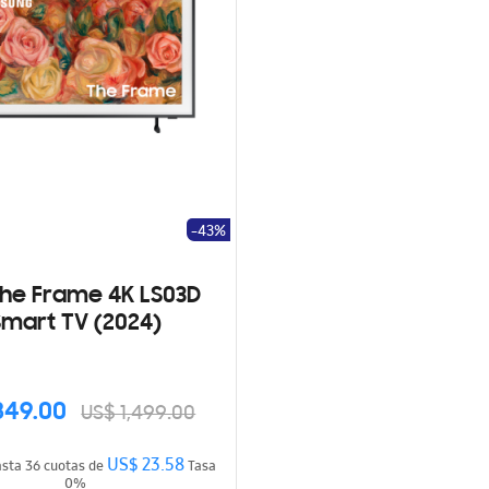
-43%
The Frame 4K LS03D
Smart TV (2024)
849.00
US$ 1,499.00
US$ 23.58
Hasta 36 cuotas de
Tasa
0%