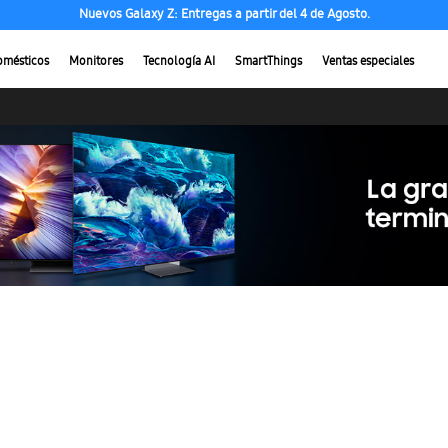
Nuevos Galaxy Z: Entregas a partir del 4 de Agosto.
omésticos
Monitores
Tecnología AI
SmartThings
Ventas especiales