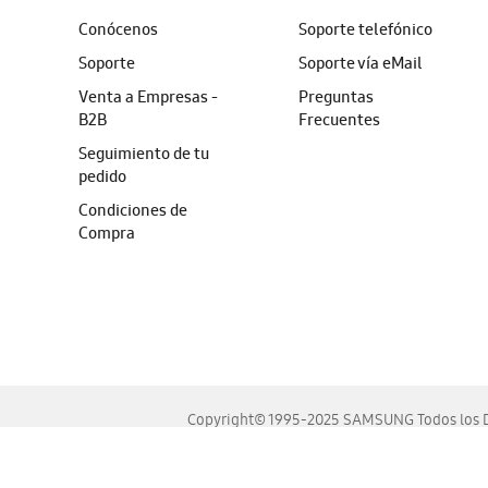
Conócenos
Soporte telefónico
Soporte
Soporte vía eMail
Venta a Empresas -
Preguntas
B2B
Frecuentes
Seguimiento de tu
pedido
Condiciones de
Compra
Copyright© 1995-2025 SAMSUNG Todos los D
Este sitio se ve mejor en las últimas versiones de Chrome