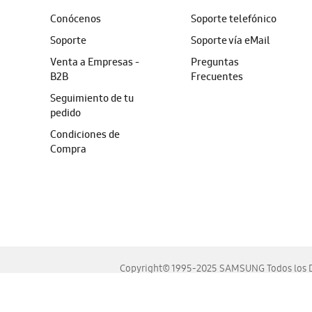
Conócenos
Soporte telefónico
Soporte
Soporte vía eMail
Venta a Empresas -
Preguntas
B2B
Frecuentes
Seguimiento de tu
pedido
Condiciones de
Compra
Copyright© 1995-2025 SAMSUNG Todos los D
Este sitio se ve mejor en las últimas versiones de Chrome