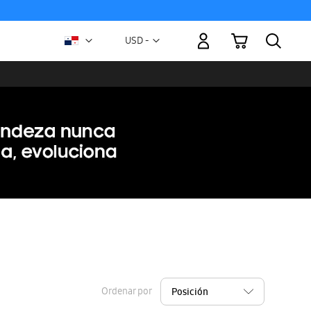
Mi carrito
Moneda
USD -
dólar
estadounidense
Ordenar por