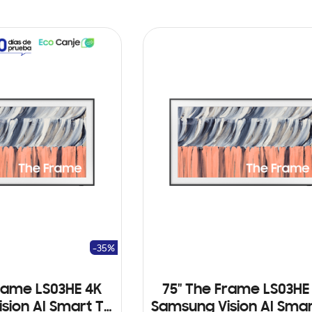
-35%
rame LS03HE 4K
75" The Frame LS03HE
sion AI Smart TV
Samsung Vision AI Smar