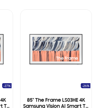
-27%
-26%
 4K
85" The Frame LS03HE 4K
t TV
Samsung Vision AI Smart TV