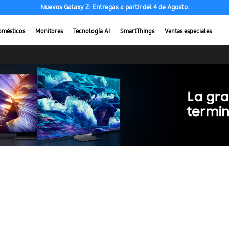
Nuevos Galaxy Z: Entregas a partir del 4 de Agosto.
omésticos
Monitores
Tecnología AI
SmartThings
Ventas especiales