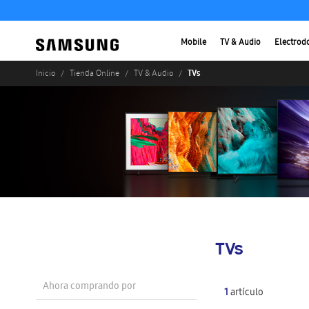
Mobile
TV & Audio
Electrod
TVs
Inicio
Tienda Online
TV & Audio
TVs
Ahora comprando por
1
artículo