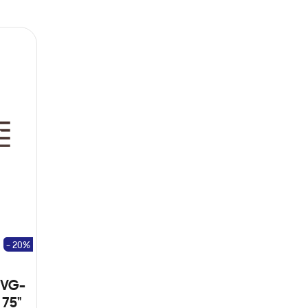
- 20%
(VG-
75"