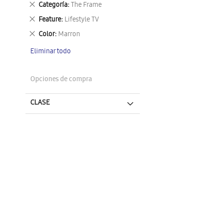
Eliminar
Categoría
The Frame
este
Eliminar
Feature
Lifestyle TV
artículo
este
Eliminar
Color
Marron
artículo
este
Eliminar todo
artículo
Opciones de compra
CLASE