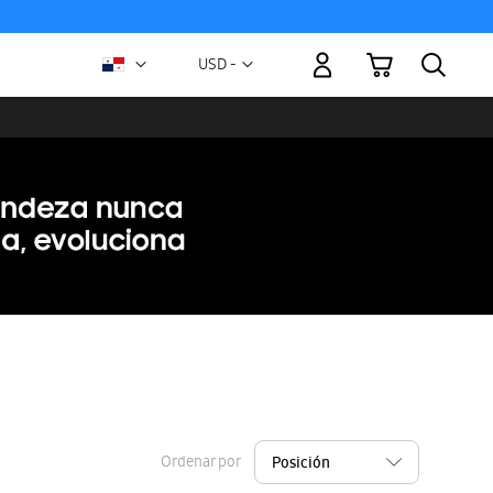
Mi carrito
Moneda
USD -
dólar
estadounidense
Ordenar por