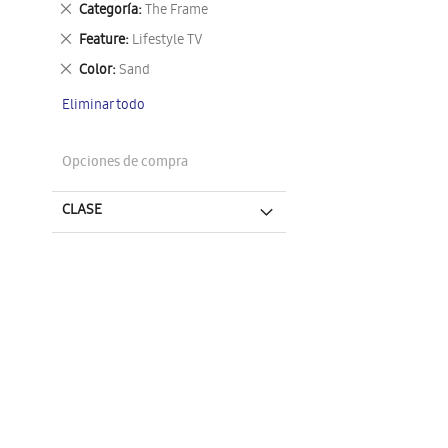
Eliminar
Categoría
The Frame
este
Eliminar
Feature
Lifestyle TV
artículo
este
Eliminar
Color
Sand
artículo
este
Eliminar todo
artículo
Opciones de compra
CLASE