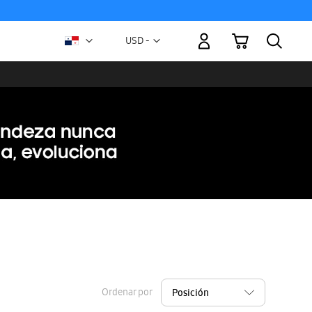
Mi carrito
Moneda
USD -
dólar
estadounidense
Ordenar por