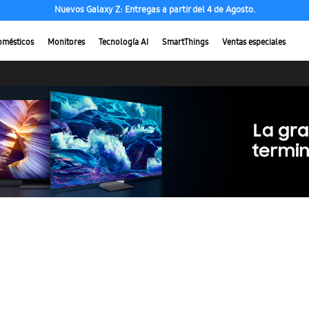
Nuevos Galaxy Z: Entregas a partir del 4 de Agosto.
omésticos
Monitores
Tecnología AI
SmartThings
Ventas especiales