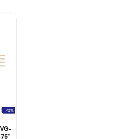
- 20%
(VG-
75"