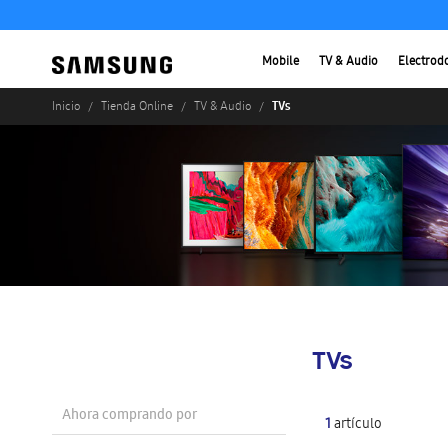
Mobile
TV & Audio
Electrod
TVs
Inicio
Tienda Online
TV & Audio
TVs
Ahora comprando por
1
artículo