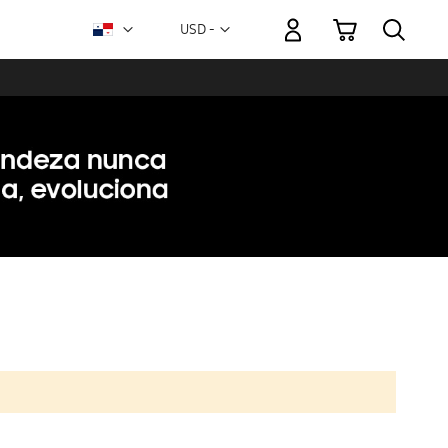
Mi carrito
Moneda
USD -
dólar
estadounidense