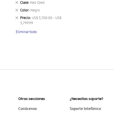
este
Eliminar
Clase
Neo Qled
artículo
este
Eliminar
Color
Negro
artículo
este
Eliminar
Precio
US$ 3,700.00 - US$
artículo
este
3,799.99
artículo
Eliminar todo
Otras secciones
¿Necesitas soporte?
Conócenos
Soporte telefónico