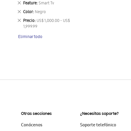
este
Eliminar
Feature
Smart Tv
artículo
este
Eliminar
Color
Negro
artículo
este
Eliminar
Precio
US$ 1,000.00 - US$
artículo
este
1,999.99
artículo
Eliminar todo
Otras secciones
¿Necesitas soporte?
Conócenos
Soporte telefónico