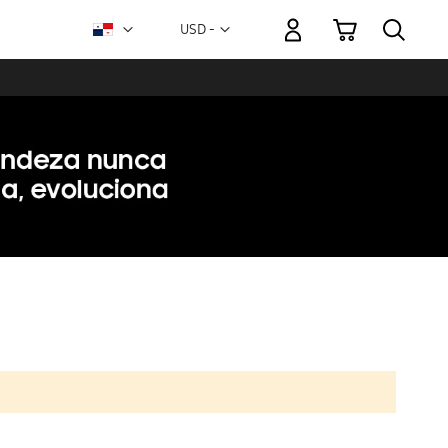
Mi carrito
Moneda
USD -
dólar
estadounidense