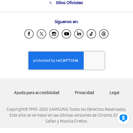
Sitios Oficiales
Seguimiento de tu pedido
Soporte vía eMail
Condiciones de Compra
Preguntas Frecuentes
Samsung Costa Rica
Síguenos en:
Samsung Ecuador
Samsung El Salvador
Samsung Guatemala
Samsung Honduras
Samsung Nicaragua
Samsung Panamá
Samsung República Dominicana
Samsung Venezuela
Ayuda para accesibilidad
Privacidad
Legal
Copyright© 1995-2025 SAMSUNG Todos los Derechos Reservados.
Este sitio se ve mejor en las últimas versiones de Chrome, Edge,
Safari y Mozilla Firefox.