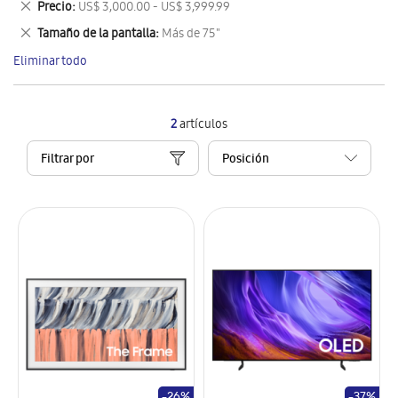
Eliminar
Precio
US$ 3,000.00 - US$ 3,999.99
artículo
este
Eliminar
Tamaño de la pantalla
Más de 75"
artículo
este
Eliminar todo
artículo
2
artículos
Filtrar por
-26%
-37%