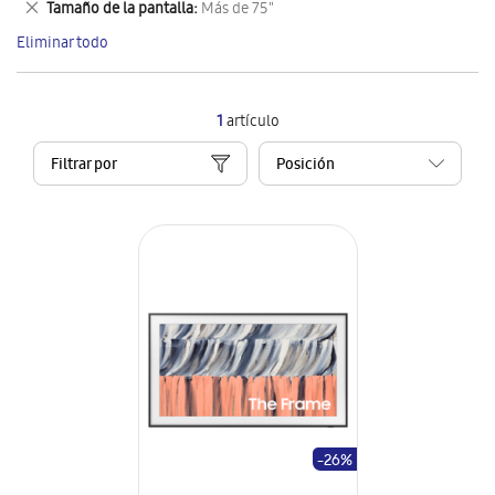
Eliminar
Tamaño de la pantalla
Más de 75"
artículo
este
Eliminar todo
artículo
1
artículo
Filtrar por
-26%