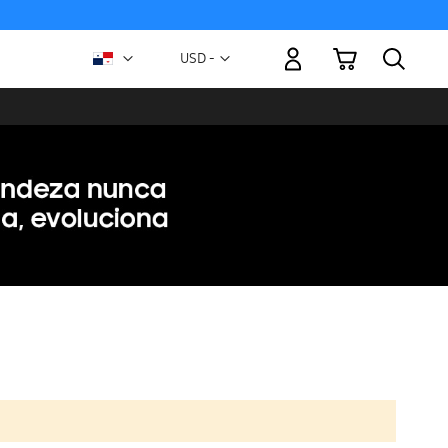
Mi carrito
Moneda
USD -
dólar
estadounidense