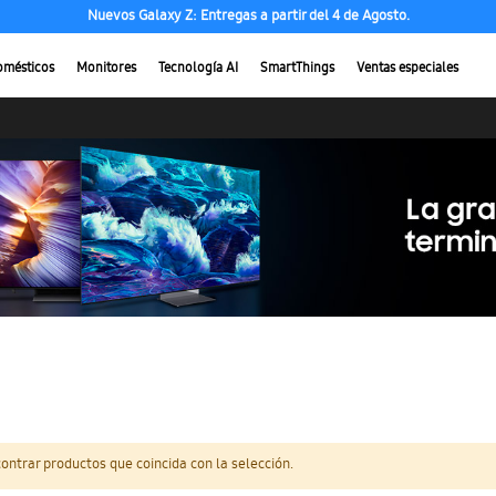
Nuevos Galaxy Z: Entregas a partir del 4 de Agosto.
omésticos
Monitores
Tecnología AI
SmartThings
Ventas especiales
ntrar productos que coincida con la selección.