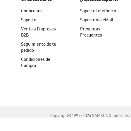
Conócenos
Soporte telefónico
Soporte
Soporte vía eMail
Venta a Empresas -
Preguntas
B2B
Frecuentes
Seguimiento de tu
pedido
Condiciones de
Compra
Copyright© 1995-2025 SAMSUNG Todos los D
Este sitio se ve mejor en las últimas versiones de Chrome