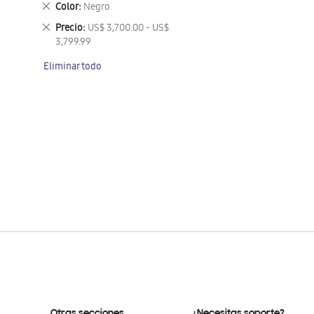
Eliminar
Color
Negro
este
Eliminar
Precio
US$ 3,700.00 - US$
artículo
este
3,799.99
artículo
Eliminar todo
Otras secciones
¿Necesitas soporte?