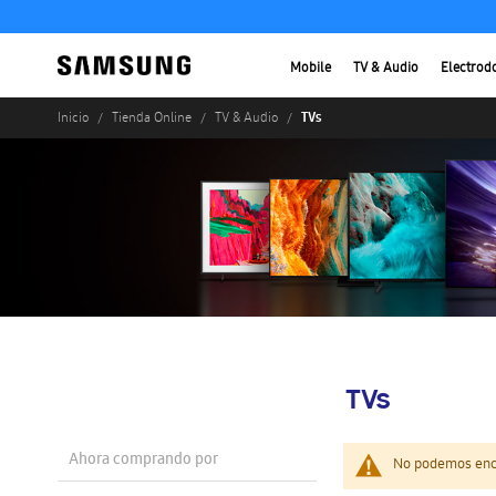
Mobile
TV & Audio
Electrod
TVs
Inicio
Tienda Online
TV & Audio
TVs
Ahora comprando por
No podemos enco