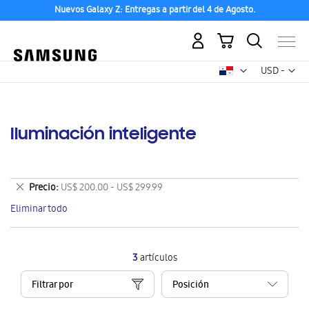
Nuevos Galaxy Z: Entregas a partir del 4 de Agosto.
Mi carrito
Mon
USD -
dólar
estadounid
Iluminación inteligente
Eliminar
Precio
US$ 200.00 - US$ 299.99
este
Eliminar todo
artículo
3
artículos
Filtrar por