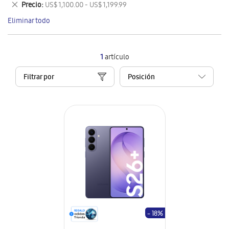
Eliminar
Precio
US$ 1,100.00 - US$ 1,199.99
artículo
este
Eliminar todo
artículo
1
artículo
Filtrar por
- 18%