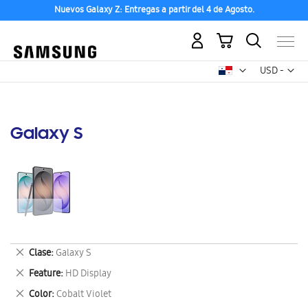
Nuevos Galaxy Z: Entregas a partir del 4 de Agosto.
Mi carrito
Mon
USD -
dólar
estadounid
Galaxy S
Eliminar
Clase
Galaxy S
este
Eliminar
Feature
HD Display
artículo
este
Eliminar
Color
Cobalt Violet
artículo
este