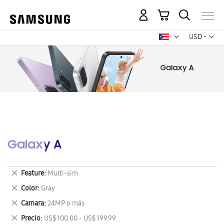
Mi carrito
Mon
USD -
dólar
estadounid
Galaxy A
Eliminar
Feature
Multi-sim
este
Eliminar
Color
Gray
artículo
este
Eliminar
Camara
24MP o más
artículo
este
Eliminar
Precio
US$ 100.00 - US$ 199.99
artículo