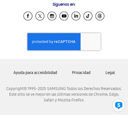
Síguenos en:
Samsung Ecuador
Samsung El Salvador
Samsung Guatemala
Samsung Honduras
Samsung Nicaragua
Samsung Panamá
Samsung República Dominicana
Samsung Venezuela
Ayuda para accesibilidad
Privacidad
Legal
Copyright© 1995-2025 SAMSUNG Todos los Derechos Reservados.
Este sitio se ve mejor en las últimas versiones de Chrome, Edge,
Safari y Mozilla Firefox.