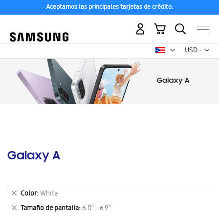
Aceptamos las principales tarjetas de crédito.
Mi carrito
Mon
USD -
dólar
estadounid
Galaxy A
Eliminar
Color
White
este
Eliminar
Tamaño de pantalla
6.0" - 6.9"
artículo
este