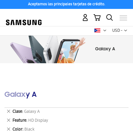
Aceptamos las principales tarjetas de crédito.
Mi carrito
Mon
USD -
dólar
estadounid
Galaxy A
Eliminar
Clase
Galaxy A
este
Eliminar
Feature
HD Display
artículo
este
Eliminar
Color
Black
artículo