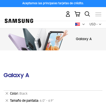
Aceptamos las principales tarjetas de crédito.
Mi carrito
Mon
USD -
dólar
estadounid
Galaxy A
Eliminar
Color
Black
este
Eliminar
Tamaño de pantalla
6.0" - 6.9"
artículo
este