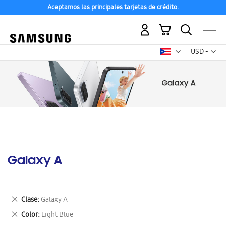
Aceptamos las principales tarjetas de crédito.
Mi carrito
Mon
USD -
dólar
estadounid
Galaxy A
Eliminar
Clase
Galaxy A
este
Eliminar
Color
Light Blue
artículo
este