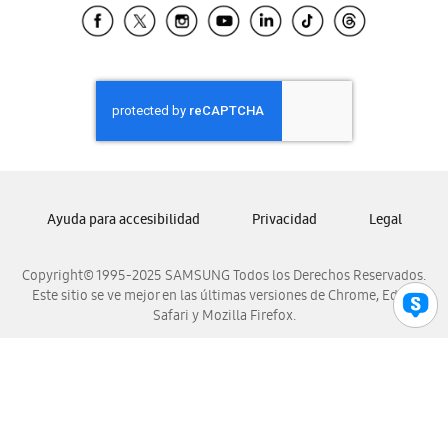
Samsung El Salvador
Samsung Guatemala
Samsung Honduras
Samsung Nicaragua
Samsung Panamá
Samsung República Dominicana
Samsung Venezuela
Ayuda para accesibilidad
Privacidad
Legal
Copyright© 1995-2025 SAMSUNG Todos los Derechos Reservados.
Este sitio se ve mejor en las últimas versiones de Chrome, Edge,
Safari y Mozilla Firefox.