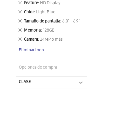
Eliminar
Feature
HD Display
este
Eliminar
Color
Light Blue
artículo
este
Eliminar
Tamaño de pantalla
6.0" - 6.9"
artículo
este
Eliminar
Memoria
128GB
artículo
este
Eliminar
Camara
24MP o más
artículo
este
Eliminar todo
artículo
Opciones de compra
CLASE