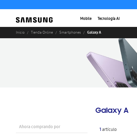
Mobile
Tecnología AI
Galaxy A
Inicio
Tienda Online
Smartphones
Galaxy A
Ahora comprando por
1
artículo