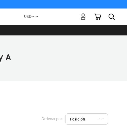
Mi carrito
Moneda
USD -
dólar
estadounidense
Ordenar por