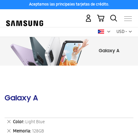
Aceptamos las principales tarjetas de crédito.
Mi carrito
Mon
USD -
dólar
estadounid
Galaxy A
Eliminar
Color
Light Blue
este
Eliminar
Memoria
128GB
artículo
este