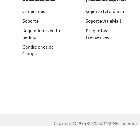
Conócenos
Soporte telefónico
Soporte
Soporte vía eMail
Seguimiento de tu
Preguntas
pedido
Frecuentes
Condiciones de
Compra
Copyright© 1995-2025 SAMSUNG Todos los D
Este sitio se ve mejor en las últimas versiones de Chrome