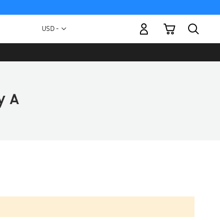
Mi carrito
Moneda
USD -
dólar
estadounidense