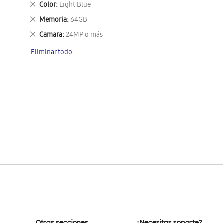
Eliminar
Color
Light Blue
este
Eliminar
Memoria
64GB
artículo
este
Eliminar
Camara
24MP o más
artículo
este
Eliminar todo
artículo
Otras secciones
¿Necesitas soporte?