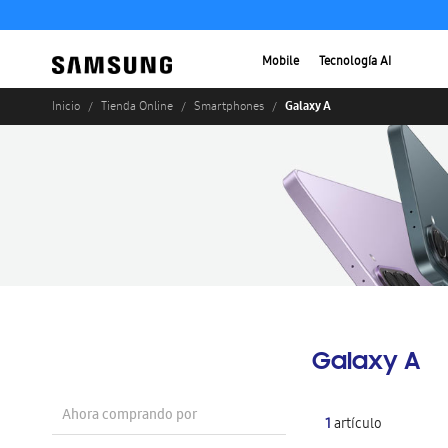
Mobile
Tecnología AI
Galaxy A
Inicio
Tienda Online
Smartphones
Galaxy A
Ahora comprando por
1
artículo