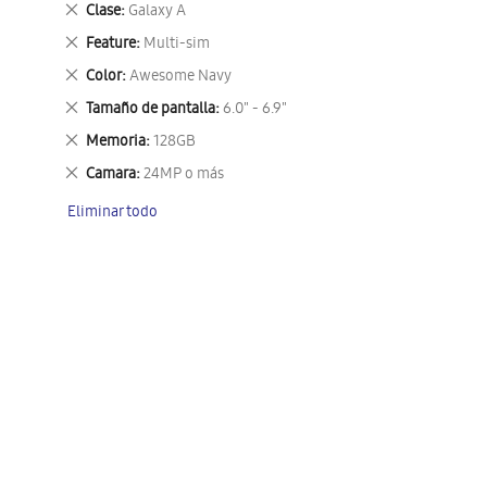
Eliminar
Clase
Galaxy A
este
Eliminar
Feature
Multi-sim
artículo
este
Eliminar
Color
Awesome Navy
artículo
este
Eliminar
Tamaño de pantalla
6.0" - 6.9"
artículo
este
Eliminar
Memoria
128GB
artículo
este
Eliminar
Camara
24MP o más
artículo
este
Eliminar todo
artículo