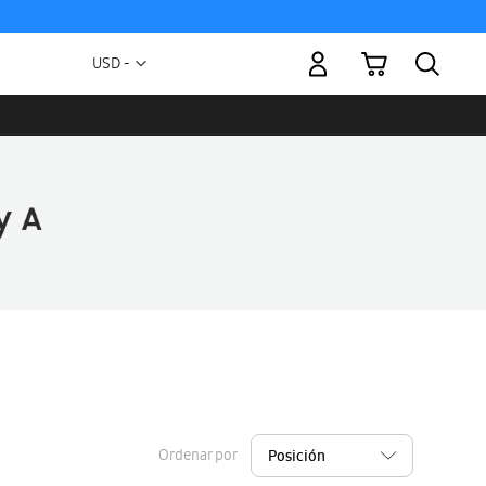
Mi carrito
Moneda
USD -
dólar
estadounidense
Ordenar por