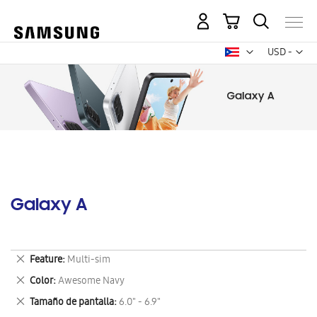
Mi carrito
Mon
USD -
dólar
estadounid
Galaxy A
Eliminar
Feature
Multi-sim
este
Eliminar
Color
Awesome Navy
artículo
este
Eliminar
Tamaño de pantalla
6.0" - 6.9"
artículo
este