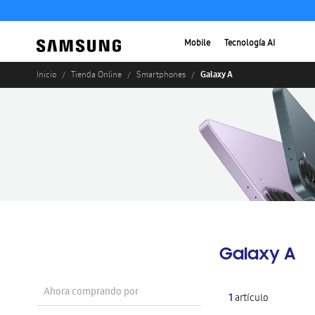
Mobile
Tecnología AI
Galaxy A
Inicio
Tienda Online
Smartphones
Galaxy A
Ahora comprando por
1
artículo