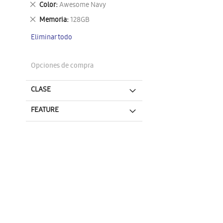
Eliminar
Color
Awesome Navy
este
Eliminar
Memoria
128GB
artículo
este
Eliminar todo
artículo
Opciones de compra
CLASE
FEATURE