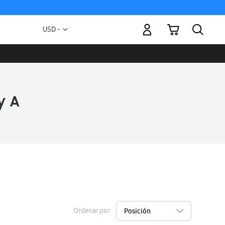
Mi carrito
Moneda
USD -
dólar
estadounidense
Ordenar por