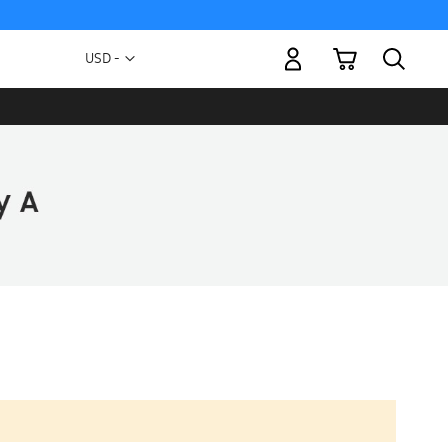
Mi carrito
Moneda
USD -
dólar
estadounidense