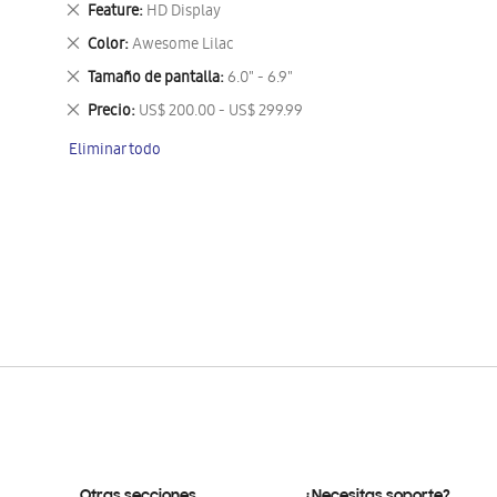
Eliminar
Feature
HD Display
este
Eliminar
Color
Awesome Lilac
artículo
este
Eliminar
Tamaño de pantalla
6.0" - 6.9"
artículo
este
Eliminar
Precio
US$ 200.00 - US$ 299.99
artículo
este
Eliminar todo
artículo
Otras secciones
¿Necesitas soporte?