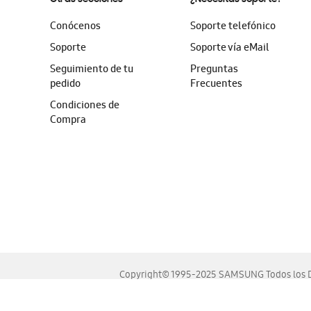
Conócenos
Soporte telefónico
Soporte
Soporte vía eMail
Seguimiento de tu
Preguntas
pedido
Frecuentes
Condiciones de
Compra
Copyright© 1995-2025 SAMSUNG Todos los D
Este sitio se ve mejor en las últimas versiones de Chrome