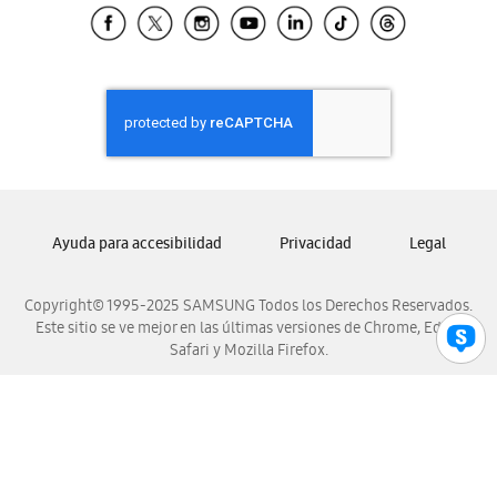
Samsung El Salvador
Samsung Guatemala
Samsung Honduras
Samsung Nicaragua
Samsung Panamá
Samsung República Dominicana
Samsung Venezuela
Ayuda para accesibilidad
Privacidad
Legal
Copyright© 1995-2025 SAMSUNG Todos los Derechos Reservados.
Este sitio se ve mejor en las últimas versiones de Chrome, Edge,
Safari y Mozilla Firefox.