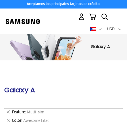
Aceptamos las principales tarjetas de crédito.
Mi carrito
Mon
USD -
dólar
estadounid
Galaxy A
Eliminar
Feature
Multi-sim
este
Eliminar
Color
Awesome Lilac
artículo
este