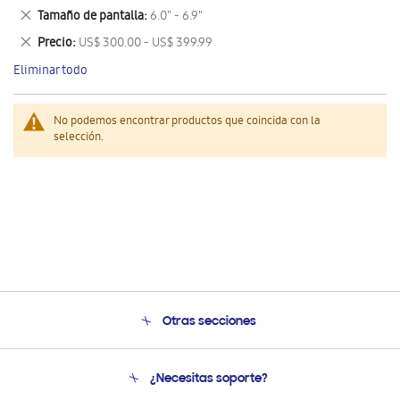
este
Eliminar
Tamaño de pantalla
6.0" - 6.9"
artículo
este
Eliminar
Precio
US$ 300.00 - US$ 399.99
artículo
este
Eliminar todo
artículo
No podemos encontrar productos que coincida con la
selección.
Otras secciones
Conócenos
¿Necesitas soporte?
Soporte