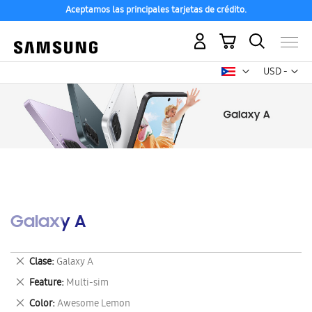
Aceptamos las principales tarjetas de crédito.
Mi carrito
Mon
USD -
dólar
estadounid
Galaxy A
Eliminar
Clase
Galaxy A
este
Eliminar
Feature
Multi-sim
artículo
este
Eliminar
Color
Awesome Lemon
artículo