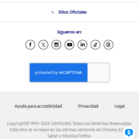
Seguimiento de tu pedido
Soporte telefónico
Sitios Oficiales
Condiciones de Compra
Soporte vía eMail
Preguntas Frecuentes
Samsung Costa Rica
Síguenos en:
Samsung Ecuador
Samsung El Salvador
Samsung Guatemala
Samsung Honduras
Samsung Nicaragua
Samsung Panamá
Samsung República Dominicana
Samsung Venezuela
Ayuda para accesibilidad
Privacidad
Legal
Copyright© 1995-2025 SAMSUNG Todos los Derechos Reservados.
Este sitio se ve mejor en las últimas versiones de Chrome, Edge,
Safari y Mozilla Firefox.