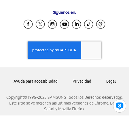
Preguntas Frecuentes
Samsung Costa Rica
Síguenos en:
Samsung Ecuador
Samsung El Salvador
Samsung Guatemala
Samsung Honduras
Samsung Nicaragua
Samsung Panamá
Samsung República Dominicana
Samsung Venezuela
Ayuda para accesibilidad
Privacidad
Legal
Copyright© 1995-2025 SAMSUNG Todos los Derechos Reservados.
Este sitio se ve mejor en las últimas versiones de Chrome, Edge,
Safari y Mozilla Firefox.