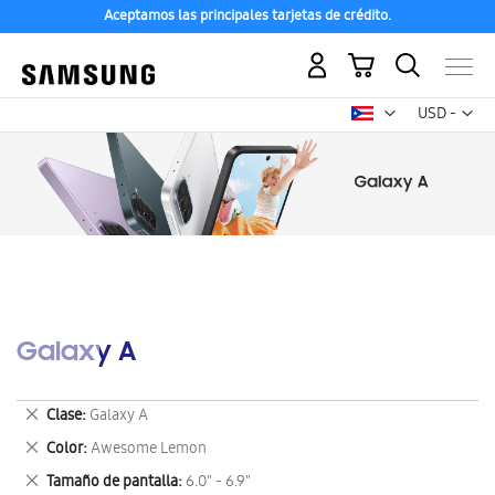
Aceptamos las principales tarjetas de crédito.
Mi carrito
Mon
USD -
dólar
estadounid
Galaxy A
Eliminar
Clase
Galaxy A
este
Eliminar
Color
Awesome Lemon
artículo
este
Eliminar
Tamaño de pantalla
6.0" - 6.9"
artículo