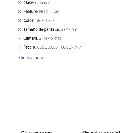
Eliminar
Clase
Galaxy A
este
Eliminar
Feature
HD Display
artículo
este
Eliminar
Color
Blue Black.
artículo
este
Eliminar
Tamaño de pantalla
6.0" - 6.9"
artículo
este
Eliminar
Camara
24MP o más
artículo
este
Eliminar
Precio
US$ 200.00 - US$ 299.99
artículo
este
Eliminar todo
artículo
Otras secciones
¿Necesitas soporte?