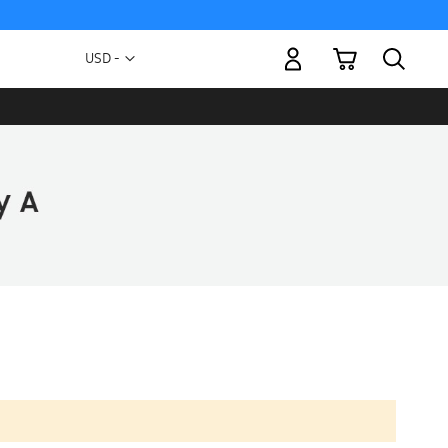
Mi carrito
Moneda
USD -
dólar
estadounidense