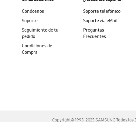
Conócenos
Soporte telefónico
Soporte
Soporte vía eMail
Seguimiento de tu
Preguntas
pedido
Frecuentes
Condiciones de
Compra
Copyright© 1995-2025 SAMSUNG Todos los D
Este sitio se ve mejor en las últimas versiones de Chrome