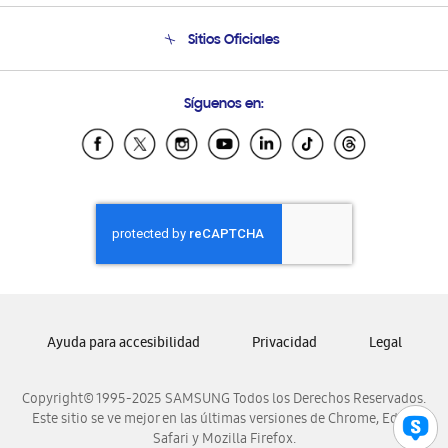
Seguimiento de tu pedido
Soporte telefónico
Sitios Oficiales
Condiciones de Compra
Soporte vía eMail
Preguntas Frecuentes
Samsung Costa Rica
Síguenos en:
Samsung Ecuador
Samsung El Salvador
Samsung Guatemala
Samsung Honduras
Samsung Nicaragua
Samsung Panamá
Samsung República Dominicana
Samsung Venezuela
Ayuda para accesibilidad
Privacidad
Legal
Copyright© 1995-2025 SAMSUNG Todos los Derechos Reservados.
Este sitio se ve mejor en las últimas versiones de Chrome, Edge,
Safari y Mozilla Firefox.