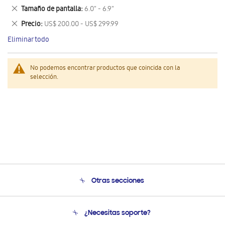
este
Eliminar
Tamaño de pantalla
6.0" - 6.9"
artículo
este
Eliminar
Precio
US$ 200.00 - US$ 299.99
artículo
este
Eliminar todo
artículo
No podemos encontrar productos que coincida con la
selección.
Otras secciones
Conócenos
¿Necesitas soporte?
Soporte