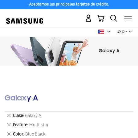
Aceptamos las principales tarjetas de crédito.
Mi carrito
Mon
USD -
dólar
estadounid
Galaxy A
Eliminar
Clase
Galaxy A
este
Eliminar
Feature
Multi-sim
artículo
este
Eliminar
Color
Blue Black.
artículo