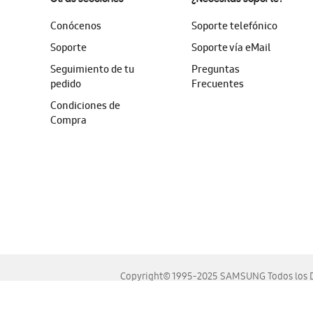
Conócenos
Soporte telefónico
Soporte
Soporte vía eMail
Seguimiento de tu
Preguntas
pedido
Frecuentes
Condiciones de
Compra
Copyright© 1995-2025 SAMSUNG Todos los D
Este sitio se ve mejor en las últimas versiones de Chrome