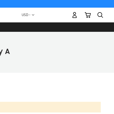
Mi carrito
Moneda
USD -
dólar
estadounidense