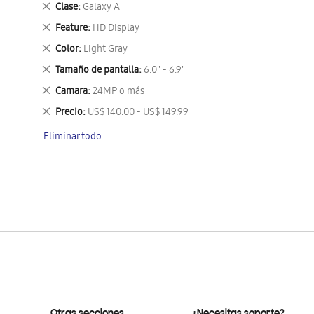
Eliminar
Clase
Galaxy A
este
Eliminar
Feature
HD Display
artículo
este
Eliminar
Color
Light Gray
artículo
este
Eliminar
Tamaño de pantalla
6.0" - 6.9"
artículo
este
Eliminar
Camara
24MP o más
artículo
este
Eliminar
Precio
US$ 140.00 - US$ 149.99
artículo
este
Eliminar todo
artículo
Otras secciones
¿Necesitas soporte?