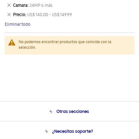
este
Eliminar
Camara
24MP o más
artículo
este
Eliminar
Precio
US$ 140.00 - US$ 149.99
artículo
este
Eliminar todo
artículo
No podemos encontrar productos que coincida con la
selección.
Otras secciones
Conócenos
¿Necesitas soporte?
Soporte