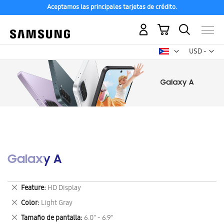
Aceptamos las principales tarjetas de crédito.
Mi carrito
Mon
USD -
dólar
estadounid
Galaxy A
Eliminar
Feature
HD Display
este
Eliminar
Color
Light Gray
artículo
este
Eliminar
Tamaño de pantalla
6.0" - 6.9"
artículo