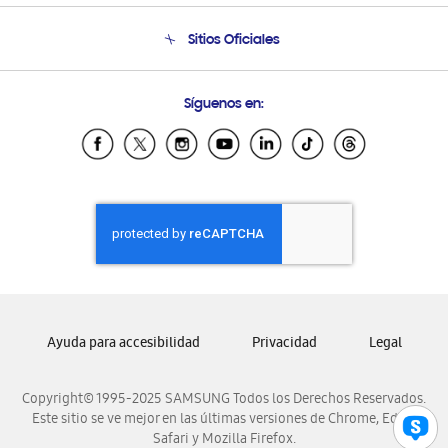
Seguimiento de tu pedido
Soporte telefónico
Sitios Oficiales
Condiciones de Compra
Soporte vía eMail
Preguntas Frecuentes
Samsung Costa Rica
Síguenos en:
Samsung Ecuador
Samsung El Salvador
Samsung Guatemala
Samsung Honduras
Samsung Nicaragua
Samsung Panamá
Samsung República Dominicana
Samsung Venezuela
Ayuda para accesibilidad
Privacidad
Legal
Copyright© 1995-2025 SAMSUNG Todos los Derechos Reservados.
Este sitio se ve mejor en las últimas versiones de Chrome, Edge,
Safari y Mozilla Firefox.