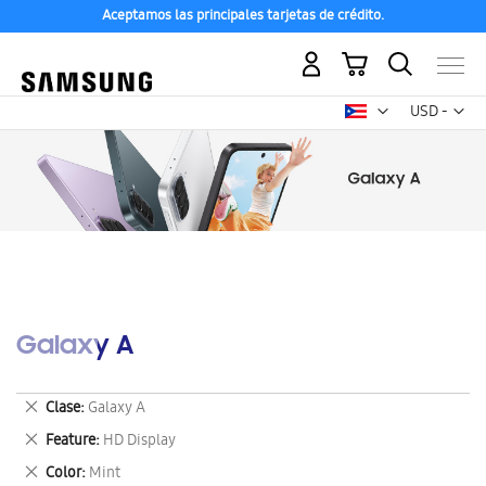
Aceptamos las principales tarjetas de crédito.
Mi carrito
Mon
USD -
dólar
estadounid
Galaxy A
Eliminar
Clase
Galaxy A
este
Eliminar
Feature
HD Display
artículo
este
Eliminar
Color
Mint
artículo