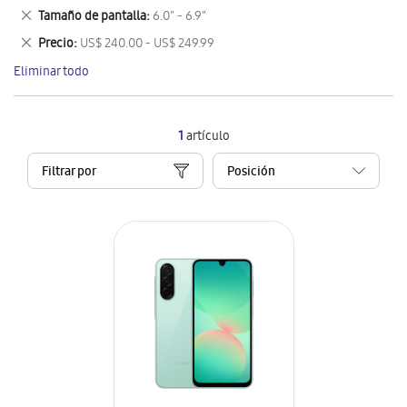
este
Eliminar
Tamaño de pantalla
6.0" - 6.9"
artículo
este
Eliminar
Precio
US$ 240.00 - US$ 249.99
artículo
este
Eliminar todo
artículo
1
artículo
Filtrar por